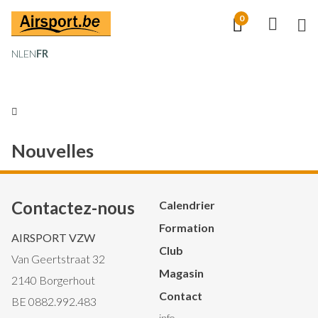
Aller
0
M
au
NL
EN
FR
contenu
principal
Nouvelles
Contactez-nous
Hoofdnavigatie
Calendrier
Formation
AIRSPORT VZW
Club
Van Geertstraat 32
Magasin
2140 Borgerhout
Contact
BE 0882.992.483
info