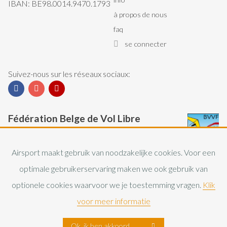
Secondary
IBAN: BE98.0014.9470.1793
à propos de nous
Navigation
faq
se connecter
Suivez-nous sur les réseaux sociaux:
Facebook
Instagram
YouTube
Fédération Belge de Vol Libre
La Fédération Belge de Vol Libre (FBVL) regroupe
les pratiquants du deltaplane et du parapente en
Airsport maakt gebruik van noodzakelijke cookies. Voor een
Belgique.
optimale gebruikerservaring maken we ook gebruik van
optionele cookies waarvoor we je toestemming vragen.
Klik
FBVL website
voor meer informatie
Ok, ik ben akkoord