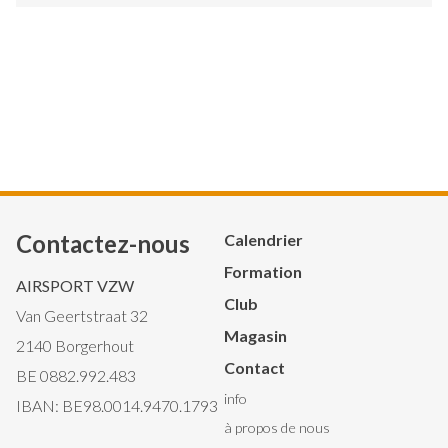
Contactez-nous
Hoofdnavigatie
Calendrier
Formation
AIRSPORT VZW
Club
Van Geertstraat 32
Magasin
2140 Borgerhout
Contact
BE 0882.992.483
Secondary
info
IBAN: BE98.0014.9470.1793
à propos de nous
Navigation