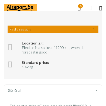
Aller
0
M
au
NL
EN
FR
contenu
principal
Find a session
Training
Club XC
Location(s)::
Flexible in a radius of 1200 km, where the
Club XC
forecast is good
Standard price:
60/dag
Général
Est-ce que voler XC est votre objectif ultime? Vous