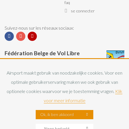
faq
se connecter
Suivez-nous sur les réseaux sociaux:
Facebook
Instagram
YouTube
Fédération Belge de Vol Libre
La Fédération Belge de Vol Libre (FBVL) regroupe
les pratiquants du deltaplane et du parapente en
Airsport maakt gebruik van noodzakelijke cookies. Voor een
Belgique.
optimale gebruikerservaring maken we ook gebruik van
optionele cookies waarvoor we je toestemming vragen.
Klik
FBVL website
voor meer informatie
Ok, ik ben akkoord
Footer
© Airsport vzw 2026
Privacy
Neen bedankt