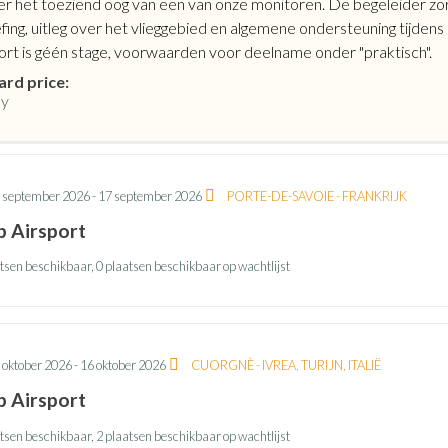
er het toeziend oog van een van onze monitoren. De begeleider zo
ing, uitleg over het vlieggebied en algemene ondersteuning tijdens
ort is géén stage, voorwaarden voor deelname onder "praktisch".
ard price:
ay
 september 2026
-
17 september 2026
PORTE-DE-SAVOIE - FRANKRIJK
b Airsport
tsen beschikbaar, 0 plaatsen beschikbaar op wachtlijst
 oktober 2026
-
16 oktober 2026
CUORGNÈ - IVREA, TURIJN, ITALIË
b Airsport
tsen beschikbaar, 2 plaatsen beschikbaar op wachtlijst