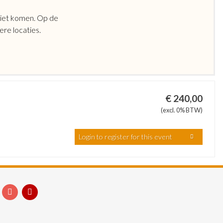
 niet komen. Op de
ere locaties.
€ 240,00
(excl. 0% BTW)
Login to register for this event
acebook
Instagram
YouTube