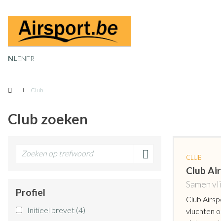
Overslaan
en
naar
de
NL
EN
FR
inhoud
gaan
Club
Club zoeken
CLUB
Club Ai
Samen vl
Profiel
Club Airsp
Initieel brevet
(4)
vluchten o