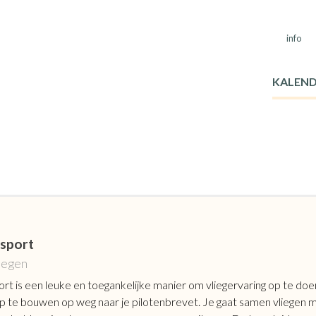
Seco
Navi
info
Main
navig
KALEN
rsport
iegen
ort is een leuke en toegankelijke manier om vliegervaring op te doen
p te bouwen op weg naar je pilotenbrevet. Je gaat samen vliegen 