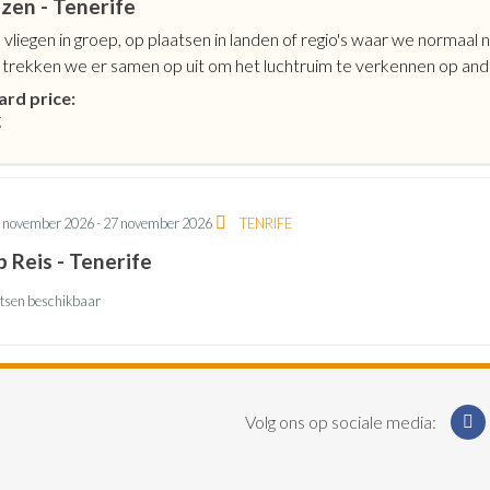
zen - Tenerife
liegen in groep, op plaatsen in landen of regio's waar we normaal
 trekken we er samen op uit om het luchtruim te verkennen op and
ard price:
g
 november 2026
-
27 november 2026
TENRIFE
b Reis - Tenerife
atsen beschikbaar
F
igatie
Volg ons op sociale media: