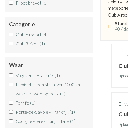
zielen ond
Piloot brevet
(1)
meteobrief
Club Airsp
Stand
Categorie
40 / d
Club Airsport
(4)
Club Reizen
(1)
13
Waar
Clu
Vogezen – Frankrijk
(1)
0 plaa
Flexibel, in een straal van 1200 km,
waar het weer goed is.
(1)
Tenrife
(1)
11
Porte-de-Savoie - Frankrijk
(1)
Clu
Cuorgnè - Ivrea, Turijn, Italië
(1)
0 plaa