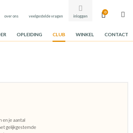
ndary
gation
0
over ons
veelgestelde vragen
inloggen
ation
DER
OPLEIDING
CLUB
WINKEL
CONTACT
 en je aantal
met gelijkgestemde