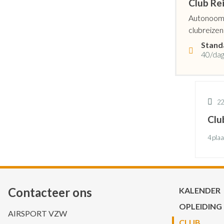
Club Rei
Autonoom v
clubreizen
Stand
40/da
22
Clu
4 pla
Contacteer ons
Hoofdnav
KALENDER
OPLEIDING
AIRSPORT VZW
CLUB